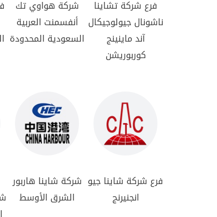
فرع شركة تشاينا
شركة هواوي تك
فر
ناشونال جيولوجيكال
أنفسمنت العربية
آند ماينينج
السعودية المحدودة
ال
كوربوريشن
فرع شركة شاينا جيو
شركة شاينا هاربور
انجنيرنج
الشرق الأوسط
شا
ا