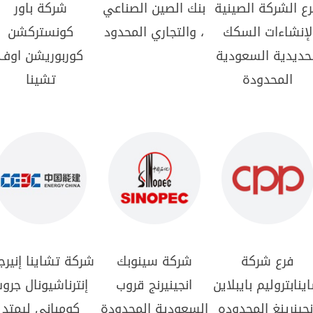
ع الشركة الصينية
بنك الصين الصناعي
شركة باور
لإنشاءات السكك
والتجاري المحدود ،
كونستركشن
حديدية السعودية
كوربوريشن اوف
المحدودة
تشينا
فرع شركة
شركة سينوبك
شركة تشاينا إنير
ينابتروليم بايبلاين
انجينيرنج قروب
إنترناشيونال جرو
نجينرينغ المحدوده
السعودية المحدودة
كومباني ليمتد