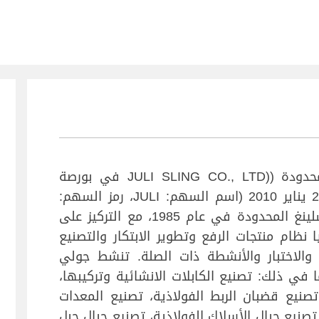
تم إدراج شركة جولي سلينغ المحدودة ((JULI SLING CO., LTD في بورصة
Shenzhen للأوراق المالية في 26 يناير 2010 (اسم السهم: JULI، رمز السهم:
002342). تأسست شركة جولي سلينغ المحدودة في عام 1985، مع التركيز على
لوجيا نظام منتجات الرفع وتطوير الابتكار والتصنيع
 والاختبار والأنشطة ذات الصلة. تنشط جولي
سية، بما في ذلك: تصنيع الكابلات الانشائية وتركيبها،
تصنيع قضبان الربط الفولاذية، تصنيع المعدات
 تصنيع حبال الأسلاك الفولاذية، تصنيع حبال حبل