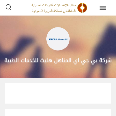
شركة بي جي اي المناهل هليث للخدمات الطبية