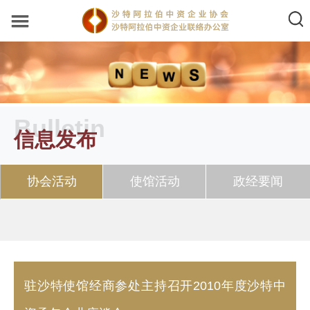
Bulletin
信息发布
协会活动
使馆活动
政经要闻
驻沙特使馆经商参处主持召开2010年度沙特中